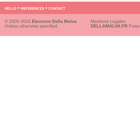
hello
•
references
•
contact
© 2005-2016
Eleonore Della Malva
Mentions Légales
Unless otherwise specified.
DELLAMALVA.FR
Powe