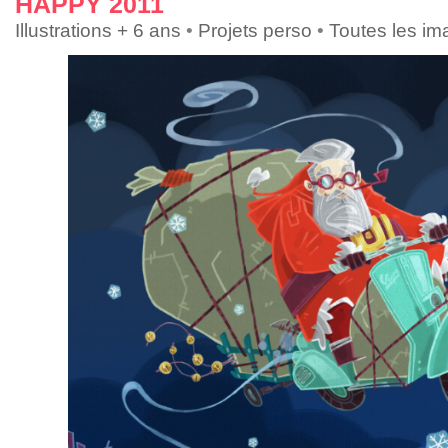
HAPPY 2011
Illustrations + 6 ans
•
Projets perso
•
Toutes les i