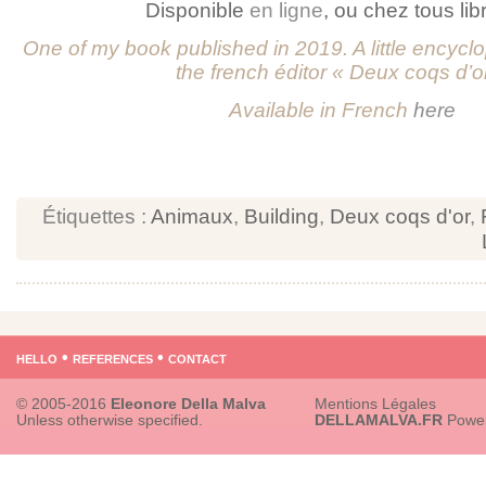
Disponible
en ligne
, ou chez tous lib
One of my book published in 2019. A little encycl
the french éditor « Deux coqs d’o
Available in French
here
Étiquettes :
Animaux
,
Building
,
Deux coqs d'or
,
hello
•
references
•
contact
© 2005-2016
Eleonore Della Malva
Mentions Légales
Unless otherwise specified.
DELLAMALVA.FR
Powe