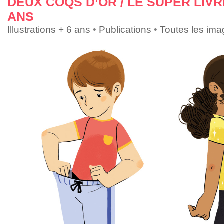
DEUX COQS D’OR / LE SUPER LIVR
ANS
Illustrations + 6 ans
•
Publications
•
Toutes les im