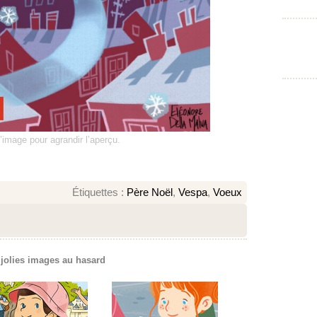
l’image pour agrandir l’aperçu.
Étiquettes :
Père Noël
,
Vespa
,
Voeux
 jolies images au hasard