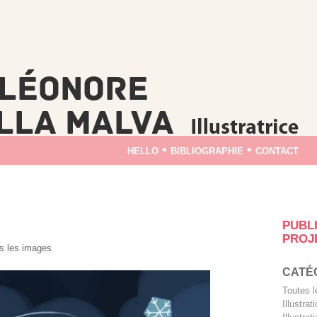
hello
•
bibliographie
•
contact
PUBL
PROJ
s les images
CATÉ
Toutes 
Illustra