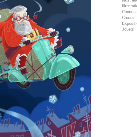
Illustra
Illustra
Concept
Croquis
Exposit
Jouets