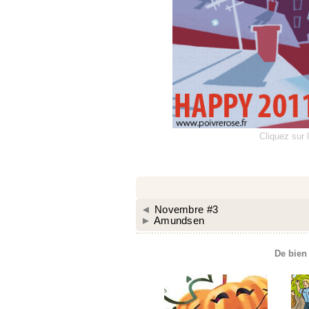
Cliquez sur 
◄
Novembre #3
►
Amundsen
De bien