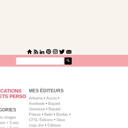
MES ÉDITEURS
ICATIONS
ETS PERSO
Ankama
•
Auzou
•
Averbode
•
Bayard
Jeunesse
•
Bayard
GORIES
Presse
•
Belin
•
Bordas
•
les images
CFSL Éditions
•
Deux
tions + 3 ans
coqs d'or
•
Editions