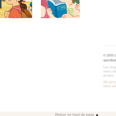
© 2005-
specified
Les imag
merci de
écrites.
My pictu
them wit
Retour en haut de page
▲