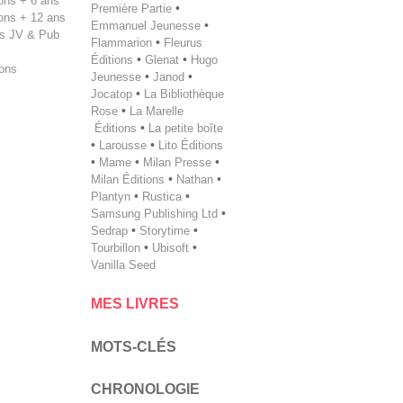
tions + 6 ans
Première Partie
•
tions + 12 ans
Emmanuel Jeunesse
•
s JV & Pub
Flammarion
•
Fleurus
Éditions
•
Glenat
•
Hugo
ions
Jeunesse
•
Janod
•
Jocatop
•
La Bibliothèque
Rose
•
La Marelle
Éditions
•
La petite boîte
•
Larousse
•
Lito Éditions
•
Mame
•
Milan Presse
•
Milan ­Éditions
•
Nathan
•
Plantyn
•
Rustica
•
Samsung Publishing Ltd
•
Sedrap
•
Storytime
•
Tourbillon
•
Ubisoft
•
Vanilla Seed
MES LIVRES
MOTS-CLÉS
CHRONOLOGIE