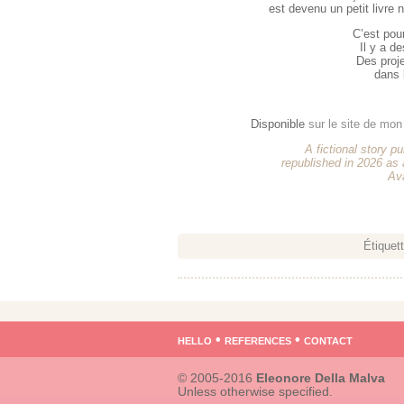
est devenu un petit livre n
C’est pou
Il y a de
Des proje
dans 
Disponible
sur le site de mon
A fictional story p
republished in 2026 as 
Av
Étiquet
hello
•
references
•
contact
© 2005-2016
Eleonore Della Malva
Unless otherwise specified.