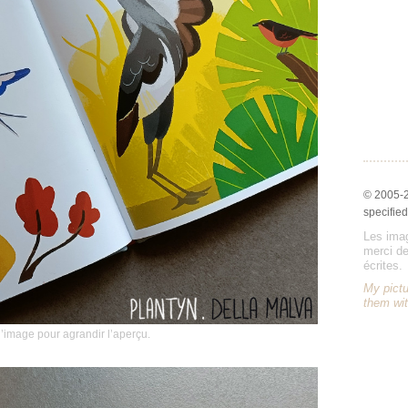
© 2005-
specified
Les imag
merci de
écrites.
My pictu
them wit
l’image pour agrandir l’aperçu.