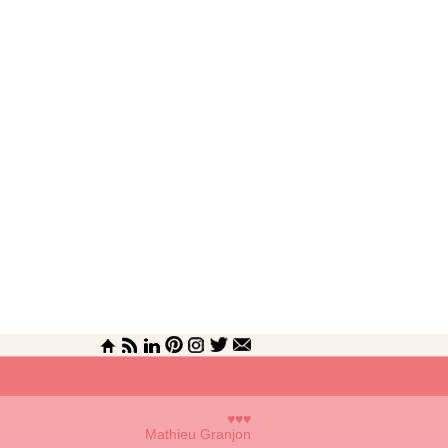
♥♥♥
Mathieu Granjon