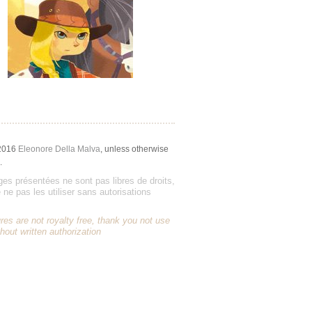
2016
Eleonore Della Malva
, unless otherwise
.
es présentées ne sont pas libres de droits,
 ne pas les utiliser sans autorisations
res are not royalty free, thank you not use
hout written authorization