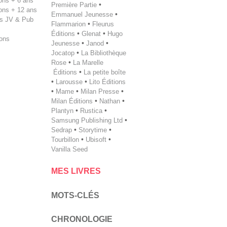
tions + 6 ans
Première Partie
•
tions + 12 ans
Emmanuel Jeunesse
•
s JV & Pub
Flammarion
•
Fleurus
Éditions
•
Glenat
•
Hugo
ions
Jeunesse
•
Janod
•
Jocatop
•
La Bibliothèque
Rose
•
La Marelle
Éditions
•
La petite boîte
•
Larousse
•
Lito Éditions
•
Mame
•
Milan Presse
•
Milan ­Éditions
•
Nathan
•
Plantyn
•
Rustica
•
Samsung Publishing Ltd
•
Sedrap
•
Storytime
•
Tourbillon
•
Ubisoft
•
Vanilla Seed
MES LIVRES
MOTS-CLÉS
CHRONOLOGIE