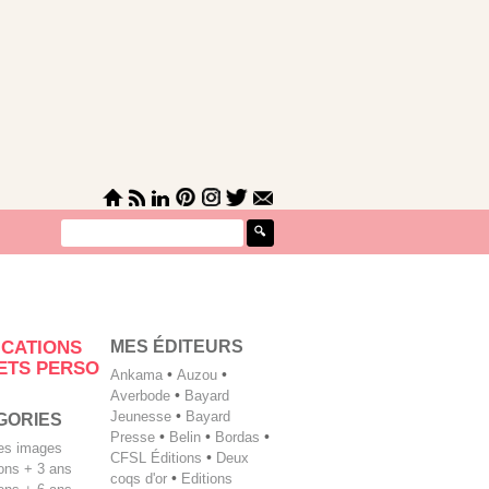
MES ÉDITEURS
ICATIONS
ETS PERSO
Ankama
•
Auzou
•
Averbode
•
Bayard
Jeunesse
•
Bayard
GORIES
Presse
•
Belin
•
Bordas
•
les images
CFSL Éditions
•
Deux
tions + 3 ans
coqs d'or
•
Editions