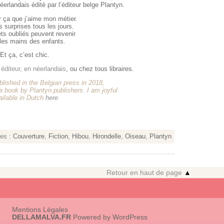
éerlandais édité par l’éditeur belge Plantyn.
r ça que j’aime mon métier.
s surprises tous les jours.
ts oubliés peuvent revenir
les mains des enfants.
Et ça, c’est chic.
 éditeur, en néerlandais
, ou chez tous libraires.
ublished in the Belgian press in 2018,
a book by Plantyn publishers. I am joyful
ailable in Dutch
here
tes :
Couverture
,
Fiction
,
Hibou
,
Hirondelle
,
Oiseau
,
Plantyn
Retour en haut de page
▲
Mentions Légales
DELLAMALVA.FR
Powered by
WordPress