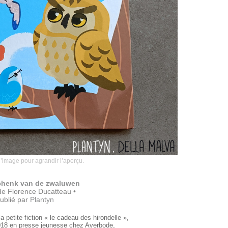
l’image pour agrandir l’aperçu.
chenk van de zwaluwen
de Florence Ducatteau •
ublié par
Plantyn
a petite fiction « le cadeau des hirondelle »,
2018 en presse jeunesse chez Averbode,