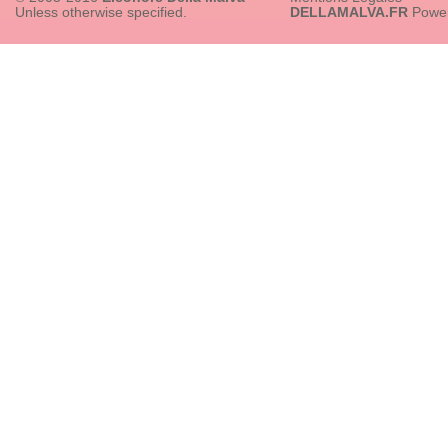
Unless otherwise specified.
DELLAMALVA.FR
Powe