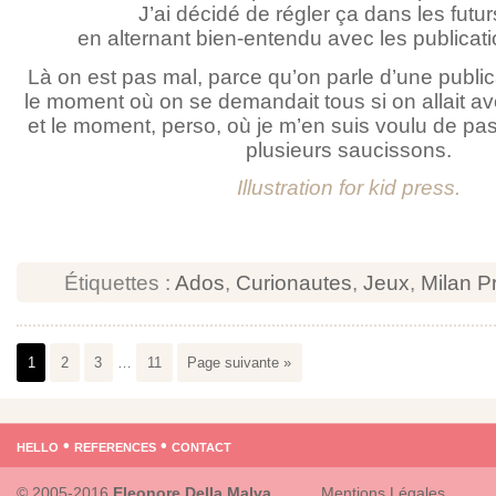
J’ai décidé de régler ça dans les futur
en alternant bien-entendu avec les publicat
Là on est pas mal, parce qu’on parle d’une publi
le moment où on se demandait tous si on allait avo
et le moment, perso, où je m’en suis voulu de pas
plusieurs saucissons.
Illustration for kid press.
Étiquettes :
Ados
,
Curionautes
,
Jeux
,
Milan P
1
2
3
…
11
Page suivante »
hello
•
references
•
contact
© 2005-2016
Eleonore Della Malva
Mentions Légales