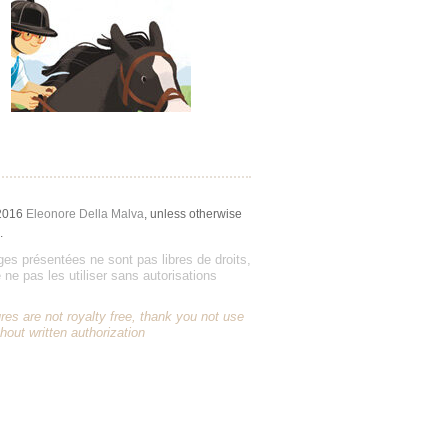
2016
Eleonore Della Malva
, unless otherwise
.
es présentées ne sont pas libres de droits,
 ne pas les utiliser sans autorisations
res are not royalty free, thank you not use
hout written authorization