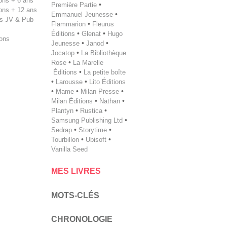
tions + 6 ans
Première Partie
•
tions + 12 ans
Emmanuel Jeunesse
•
s JV & Pub
Flammarion
•
Fleurus
Éditions
•
Glenat
•
Hugo
ions
Jeunesse
•
Janod
•
Jocatop
•
La Bibliothèque
Rose
•
La Marelle
Éditions
•
La petite boîte
•
Larousse
•
Lito Éditions
•
Mame
•
Milan Presse
•
Milan ­Éditions
•
Nathan
•
Plantyn
•
Rustica
•
Samsung Publishing Ltd
•
Sedrap
•
Storytime
•
Tourbillon
•
Ubisoft
•
Vanilla Seed
MES LIVRES
MOTS-CLÉS
CHRONOLOGIE