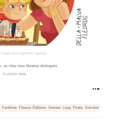
l’image pour agrandir l’aperçu.
e
, ou chez tous libraires distingués.
Available
here
++►
,
Fantôme
,
Fleurus Éditions
,
Grenier
,
Loup
,
Pirate
,
Sorcière