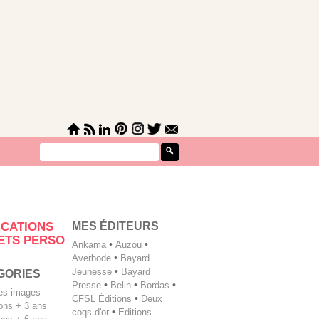
MES ÉDITEURS
ICATIONS
ETS PERSO
Ankama
•
Auzou
•
Averbode
•
Bayard
Jeunesse
•
Bayard
GORIES
Presse
•
Belin
•
Bordas
•
les images
CFSL Éditions
•
Deux
tions + 3 ans
coqs d'or
•
Editions