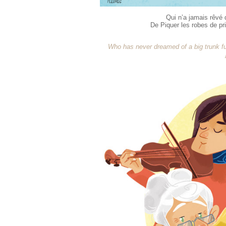
Qui n’a jamais rêvé 
De Piquer les robes de pr
Who has never dreamed of a big trunk ful