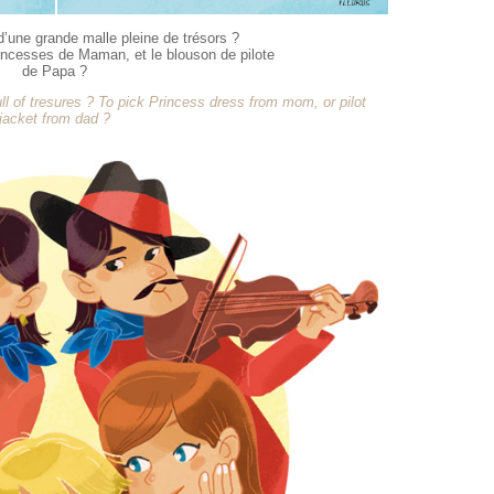
d’une grande malle pleine de trésors ?
incesses de Maman, et le blouson de pilote
de Papa ?
l of tresures ? To pick Princess dress from mom, or pilot
jacket from dad ?