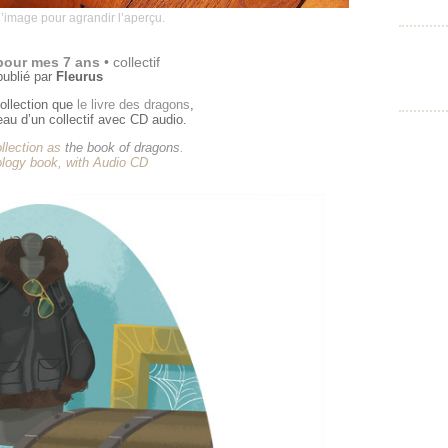
l’image pour agrandir l’aperçu.
 pour mes 7 ans
• collectif
publié par
Fleurus
ollection que
le livre des dragons
,
veau d’un collectif avec CD audio.
llection as
the book of dragons
.
logy book, with Audio CD