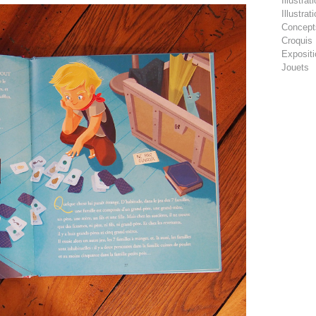
Illustra
Illustra
Concept
Croquis
Exposit
Jouets