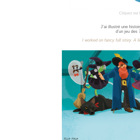
Cliquez sur 
J’ai illustré une histo
d’un jeu des 
I worked on fancy full story. A l