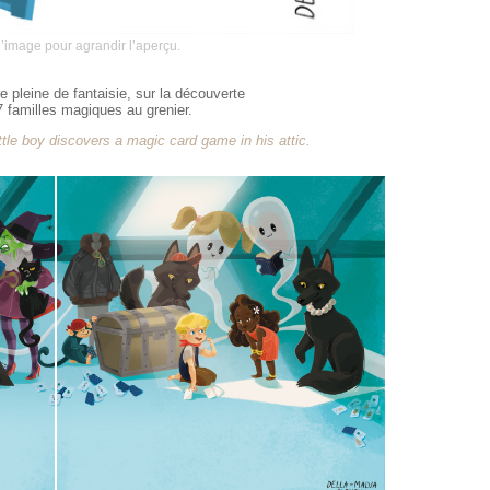
l’image pour agrandir l’aperçu.
ire pleine de fantaisie, sur la découverte
7 familles magiques au grenier.
ittle boy discovers a magic card game in his attic.