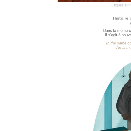
Cliquez sur 
Histoire
Dans la même c
Il s’agit à nou
In the same co
An antho