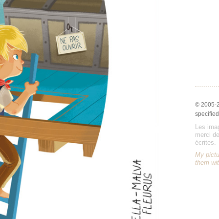
© 2005-
specified
Les imag
merci de
écrites.
My pictu
them wit