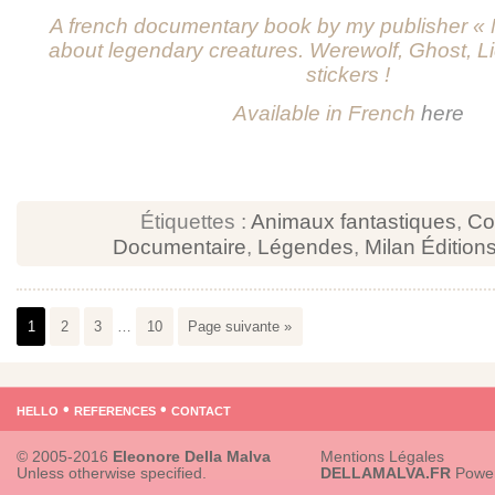
A french documentary book by my publisher « M
about legendary creatures. Werewolf, Ghost, Li
stickers !
Available in French
here
Étiquettes :
Animaux fantastiques
,
Co
Documentaire
,
Légendes
,
Milan ­Édition
1
2
3
…
10
Page suivante »
hello
•
references
•
contact
© 2005-2016
Eleonore Della Malva
Mentions Légales
Unless otherwise specified.
DELLAMALVA.FR
Powe