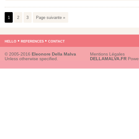
1
2
3
Page suivante »
hello
•
references
•
contact
© 2005-2016
Eleonore Della Malva
Mentions Légales
Unless otherwise specified.
DELLAMALVA.FR
Powe