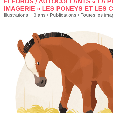
FLEURUS / AUTOCOLLANTS « LA P
IMAGERIE » LES PONEYS ET LES 
Illustrations + 3 ans
•
Publications
•
Toutes les im