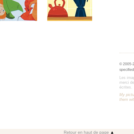
© 2005-
specified
Les imag
merci de
écrites.
My pictu
them wit
Retour en haut de page
▲