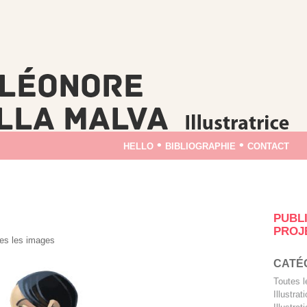
hello
•
bibliographie
•
contact
PUBL
PROJ
es les images
CATÉ
Toutes 
Illustra