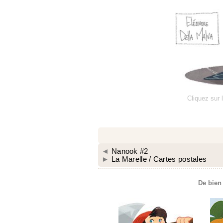
Cliquez sur 
◄
Nanook #2
►
La Marelle / Cartes postales
De bien