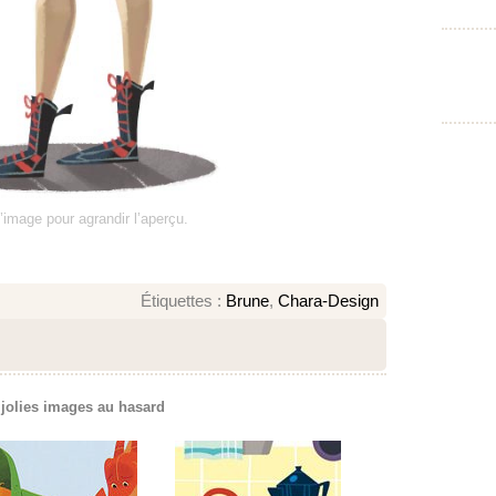
l’image pour agrandir l’aperçu.
Étiquettes :
Brune
,
Chara-Design
 jolies images au hasard