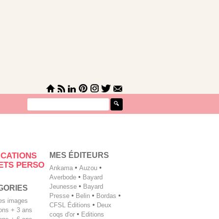
MES ÉDITEURS
ICATIONS
ETS PERSO
Ankama
•
Auzou
•
Averbode
•
Bayard
Jeunesse
•
Bayard
GORIES
Presse
•
Belin
•
Bordas
•
les images
CFSL Éditions
•
Deux
tions + 3 ans
coqs d'or
•
Editions