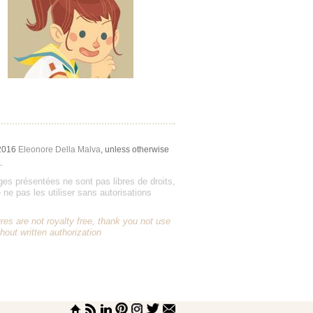
2016
Eleonore Della Malva
, unless otherwise
.
es présentées ne sont pas libres de droits,
 ne pas les utiliser sans autorisations
res are not royalty free, thank you not use
hout written authorization