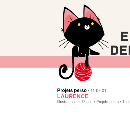
Projets perso
• 11.09.01
LAURENCE
Illustrations + 12 ans
•
Projets perso
•
Tout