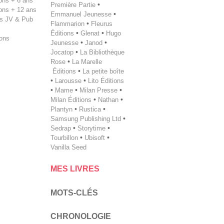
tions + 6 ans
Première Partie
•
tions + 12 ans
Emmanuel Jeunesse
•
s JV & Pub
Flammarion
•
Fleurus
Éditions
•
Glenat
•
Hugo
ions
Jeunesse
•
Janod
•
Jocatop
•
La Bibliothèque
Rose
•
La Marelle
Éditions
•
La petite boîte
•
Larousse
•
Lito Éditions
•
Mame
•
Milan Presse
•
Milan ­Éditions
•
Nathan
•
Plantyn
•
Rustica
•
Samsung Publishing Ltd
•
Sedrap
•
Storytime
•
Tourbillon
•
Ubisoft
•
Vanilla Seed
MES LIVRES
MOTS-CLÉS
CHRONOLOGIE