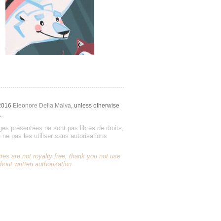
2016
Eleonore Della Malva
, unless otherwise
.
es présentées ne sont pas libres de droits,
 ne pas les utiliser sans autorisations
res are not royalty free, thank you not use
hout written authorization