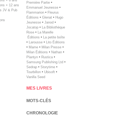
tions + 6 ans
Première Partie
•
tions + 12 ans
Emmanuel Jeunesse
•
s JV & Pub
Flammarion
•
Fleurus
Éditions
•
Glenat
•
Hugo
ions
Jeunesse
•
Janod
•
Jocatop
•
La Bibliothèque
Rose
•
La Marelle
Éditions
•
La petite boîte
•
Larousse
•
Lito Éditions
•
Mame
•
Milan Presse
•
Milan ­Éditions
•
Nathan
•
Plantyn
•
Rustica
•
Samsung Publishing Ltd
•
Sedrap
•
Storytime
•
Tourbillon
•
Ubisoft
•
Vanilla Seed
MES LIVRES
MOTS-CLÉS
CHRONOLOGIE