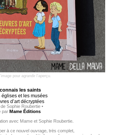
l’image pour agrandir l’aperçu.
connais les saints
 églises et les musées
vres d’art décryptées
 de Sophie Roubertie •
é par
Mame Éditions
ation avec Mame et Sophie Roubertie.
ciper à ce nouvel ouvrage, très complet,