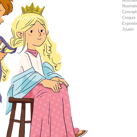
Illustra
Illustra
Concept
Croquis
Exposit
Jouets