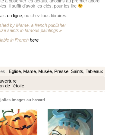
ite à observer les détails, anodins au premier abord.
, il suffit d’avoir les clés, pour les lire
çais
en ligne
, ou chez tous libraires.
ished by Mame, a french publisher
ze saints in famous paintings »
lable in French
here
tes :
Église
,
Mame
,
Musée
,
Presse
,
Saints
,
Tableaux
ouverture
 de l’étoile
 jolies images au hasard