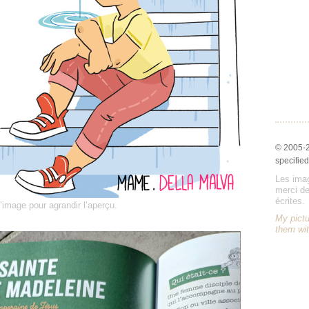
© 2005-
specified
Les imag
merci de
écrites.
l’image pour agrandir l’aperçu.
My pictu
them wit