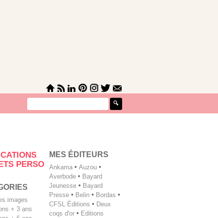
MES ÉDITEURS
ICATIONS
ETS PERSO
Ankama
•
Auzou
•
Averbode
•
Bayard
Jeunesse
•
Bayard
GORIES
Presse
•
Belin
•
Bordas
•
les images
CFSL Éditions
•
Deux
tions + 3 ans
coqs d'or
•
Editions