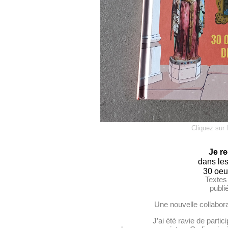
Cliquez sur 
Je re
dans les
30 oeu
Textes
publi
Une nouvelle collabor
J’ai été ravie de parti