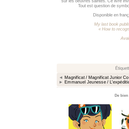
sur les oeuvres saintes. Ce livre inv
Tout est question de symboles
Disponible en fran
My last book publ
« How to recogni
Avai
Étiquet
◄
Magnificat / Magnificat Junior C
►
Emmanuel Jeunesse / L’expédition
De bien