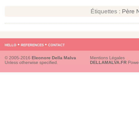
Étiquettes :
Père 
hello
•
references
•
contact
© 2005-2016
Eleonore Della Malva
Mentions Légales
Unless otherwise specified.
DELLAMALVA.FR
Powe