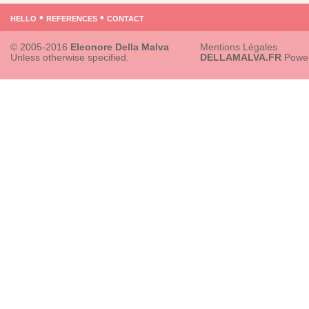
hello
•
references
•
contact
© 2005-2016
Eleonore Della Malva
Mentions Légales
Unless otherwise specified.
DELLAMALVA.FR
Powe