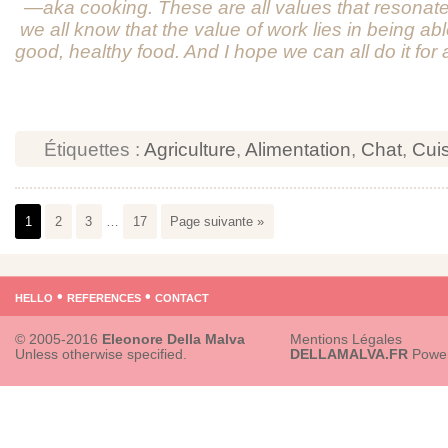
—aka cooking. These are all values ​​that resona
we all know that the value of work lies in being abl
good, healthy food. And I hope we can all do it for
Étiquettes :
Agriculture
,
Alimentation
,
Chat
,
Cui
1
2
3
…
17
Page suivante »
hello
•
references
•
contact
© 2005-2016
Eleonore Della Malva
Mentions Légales
Unless otherwise specified.
DELLAMALVA.FR
Powe