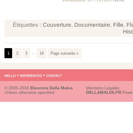
Étiquettes :
Couverture
,
Documentaire
,
Fille
,
Fl
Hist
1
2
3
…
19
Page suivante »
hello
•
references
•
contact
© 2005-2016
Eleonore Della Malva
Mentions Légales
Unless otherwise specified.
DELLAMALVA.FR
Powe