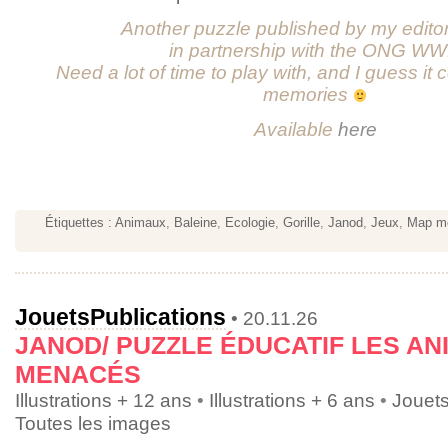
Another puzzle published by my edito
in partnership with the ONG WW
Need a lot of time to play with, and I guess it
memories
Available
here
Étiquettes :
Animaux
,
Baleine
,
Ecologie
,
Gorille
,
Janod
,
Jeux
,
Map m
Jouets
Publications
• 20.11.26
JANOD/ PUZZLE ÉDUCATIF LES A
MENACÉS
Illustrations + 12 ans
•
Illustrations + 6 ans
•
Jouet
Toutes les images