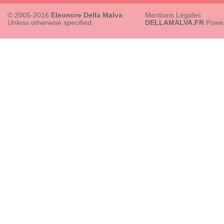
© 2005-2016
Eleonore Della Malva
Mentions Légales
Unless otherwise specified.
DELLAMALVA.FR
Powe