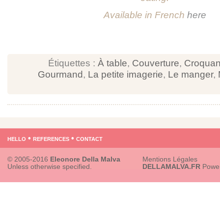
Available in French
here
Étiquettes :
À table
,
Couverture
,
Croquan
Gourmand
,
La petite imagerie
,
Le manger
,
hello
•
references
•
contact
© 2005-2016
Eleonore Della Malva
Mentions Légales
Unless otherwise specified.
DELLAMALVA.FR
Powe