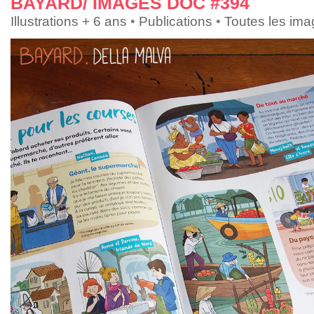
BAYARD/ IMAGES DOC #394
Illustrations + 6 ans
•
Publications
•
Toutes les im