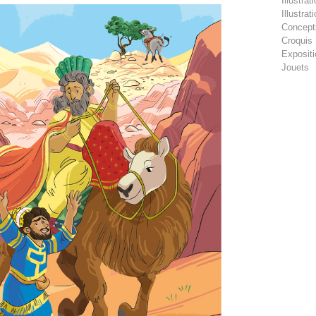
Illustra
Illustra
Concept
Croquis
Exposit
Jouets