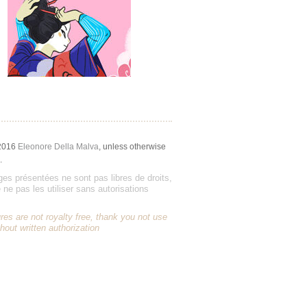
2016
Eleonore Della Malva
, unless otherwise
.
es présentées ne sont pas libres de droits,
 ne pas les utiliser sans autorisations
res are not royalty free, thank you not use
hout written authorization