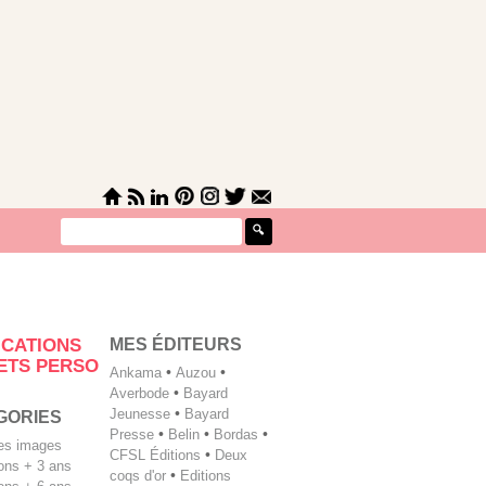
MES ÉDITEURS
ICATIONS
ETS PERSO
Ankama
•
Auzou
•
Averbode
•
Bayard
Jeunesse
•
Bayard
GORIES
Presse
•
Belin
•
Bordas
•
les images
CFSL Éditions
•
Deux
tions + 3 ans
coqs d'or
•
Editions