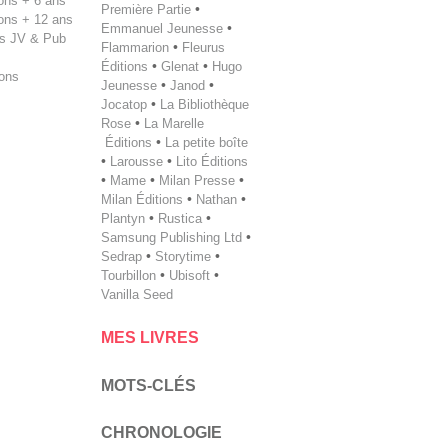
tions + 6 ans
Première Partie
•
tions + 12 ans
Emmanuel Jeunesse
•
s JV & Pub
Flammarion
•
Fleurus
Éditions
•
Glenat
•
Hugo
ions
Jeunesse
•
Janod
•
Jocatop
•
La Bibliothèque
Rose
•
La Marelle
Éditions
•
La petite boîte
•
Larousse
•
Lito Éditions
•
Mame
•
Milan Presse
•
Milan ­Éditions
•
Nathan
•
Plantyn
•
Rustica
•
Samsung Publishing Ltd
•
Sedrap
•
Storytime
•
Tourbillon
•
Ubisoft
•
Vanilla Seed
MES LIVRES
MOTS-CLÉS
CHRONOLOGIE