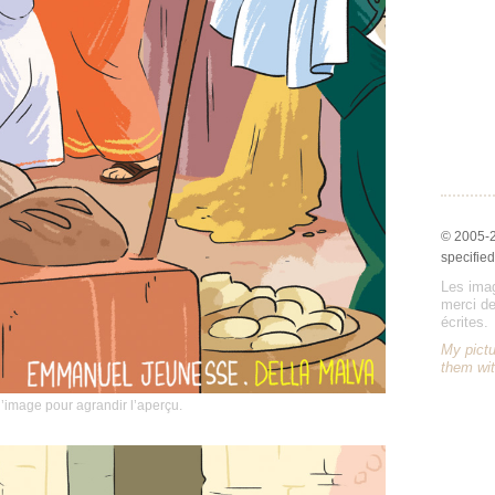
© 2005-
specified
Les imag
merci de
écrites.
My pictu
them wit
l’image pour agrandir l’aperçu.