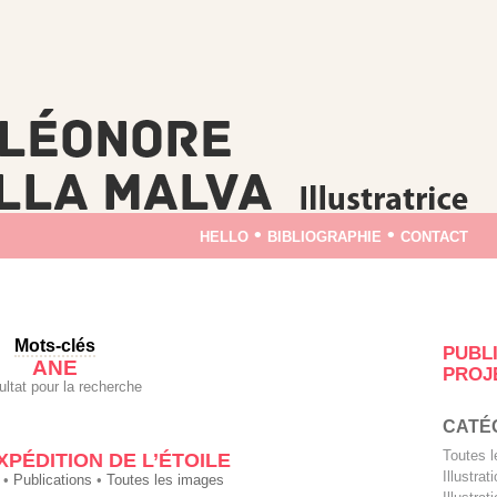
hello
•
bibliographie
•
contact
Mots-clés
PUBL
ANE
PROJ
ultat pour la recherche
CATÉ
Toutes 
PÉDITION DE L’ÉTOILE
Illustra
•
Publications
•
Toutes les images