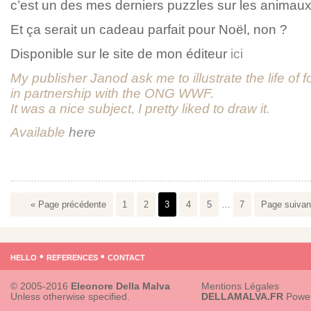
c’est un des mes derniers puzzles sur les animaux 
Et ça serait un cadeau parfait pour Noël, non ?
Disponible sur le site de mon éditeur
ici
My publisher Janod ask me to illustrate the life of 
in partnership with the ONG WWF.
It was a nice subject, I pretty liked to draw it.
Available
here
« Page précédente
1
2
3
4
5
…
7
Page suivan
hello
•
references
•
contact
© 2005-2016
Eleonore Della Malva
Mentions Légales
Unless otherwise specified.
DELLAMALVA.FR
Powe