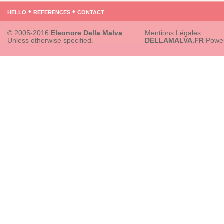
hello
•
references
•
contact
© 2005-2016
Eleonore Della Malva
Mentions Légales
Unless otherwise specified.
DELLAMALVA.FR
Powe