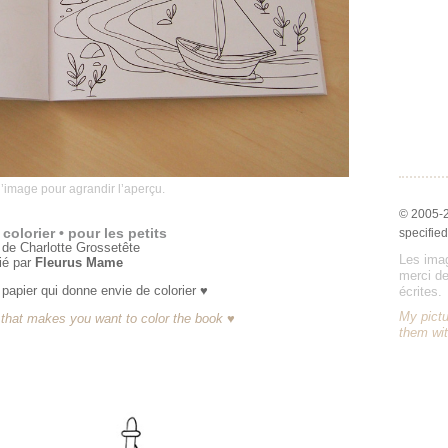
l’image pour agrandir l’aperçu.
© 2005-
 colorier • pour les petits
specified
 de Charlotte Grossetête
Les imag
ié par
Fleurus Mame
merci de
 papier qui donne envie de colorier ♥
écrites.
My pictu
 that makes you want to color the book ♥
them wit