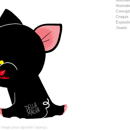
Illustra
Illustra
Concept
Croquis
Exposit
Jouets
l’image pour agrandir l’aperçu.