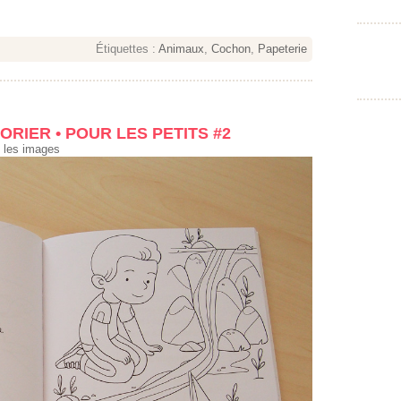
Étiquettes :
Animaux
,
Cochon
,
Papeterie
ORIER • POUR LES PETITS #2
 les images