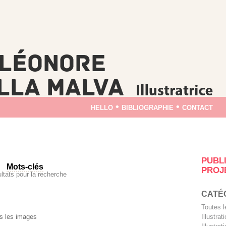
hello
•
bibliographie
•
contact
PUBL
Mots-clés
PROJ
ultats pour la recherche
CATÉ
Toutes 
Illustra
s les images