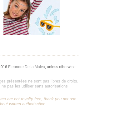
2016
Eleonore Della Malva
, unless otherwise
.
es présentées ne sont pas libres de droits,
 ne pas les utiliser sans autorisations
res are not royalty free, thank you not use
hout written authorization