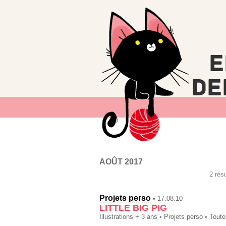
AOÛT 2017
2 rés
Projets perso
• 17.08.10
LITTLE BIG PIG
Illustrations + 3 ans
•
Projets perso
•
Toute