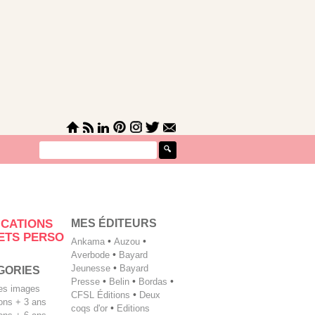
MES ÉDITEURS
ICATIONS
ETS PERSO
Ankama
•
Auzou
•
Averbode
•
Bayard
Jeunesse
•
Bayard
GORIES
Presse
•
Belin
•
Bordas
•
les images
CFSL Éditions
•
Deux
tions + 3 ans
coqs d'or
•
Editions