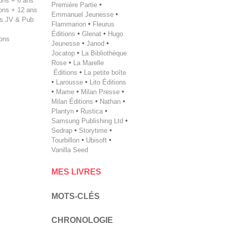
tions + 6 ans
Première Partie
•
tions + 12 ans
Emmanuel Jeunesse
•
s JV & Pub
Flammarion
•
Fleurus
Éditions
•
Glenat
•
Hugo
ions
Jeunesse
•
Janod
•
Jocatop
•
La Bibliothèque
Rose
•
La Marelle
Éditions
•
La petite boîte
•
Larousse
•
Lito Éditions
•
Mame
•
Milan Presse
•
Milan ­Éditions
•
Nathan
•
Plantyn
•
Rustica
•
Samsung Publishing Ltd
•
Sedrap
•
Storytime
•
Tourbillon
•
Ubisoft
•
Vanilla Seed
MES LIVRES
MOTS-CLÉS
CHRONOLOGIE