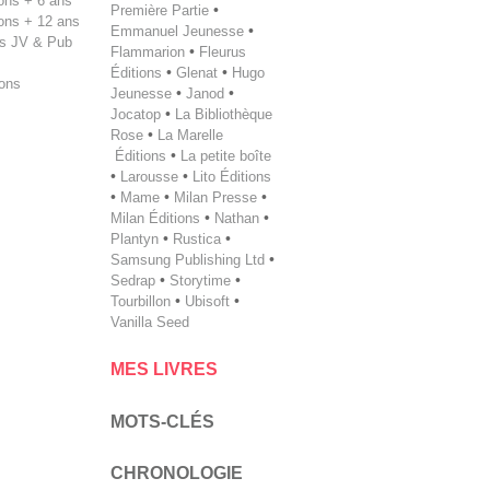
tions + 6 ans
Première Partie
•
tions + 12 ans
Emmanuel Jeunesse
•
s JV & Pub
Flammarion
•
Fleurus
Éditions
•
Glenat
•
Hugo
ions
Jeunesse
•
Janod
•
Jocatop
•
La Bibliothèque
Rose
•
La Marelle
Éditions
•
La petite boîte
•
Larousse
•
Lito Éditions
•
Mame
•
Milan Presse
•
Milan ­Éditions
•
Nathan
•
Plantyn
•
Rustica
•
Samsung Publishing Ltd
•
Sedrap
•
Storytime
•
Tourbillon
•
Ubisoft
•
Vanilla Seed
MES LIVRES
MOTS-CLÉS
CHRONOLOGIE