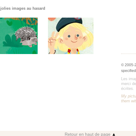
 jolies images au hasard
© 2005-
specified
Les imag
merci de
écrites.
My pictu
them wit
Retour en haut de page
▲