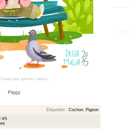
l’image pour agrandir l’aperçu.
Piggy
Étiquettes :
Cochon
,
Pigeon
r #5
tes