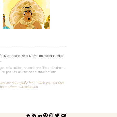
2016
Eleonore Della Malva
, unless otherwise
.
es présentées ne sont pas libres de droits,
 ne pas les utiliser sans autorisations
res are not royalty free, thank you not use
hout written authorization