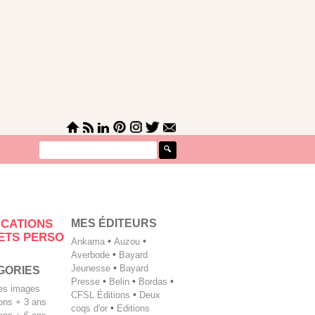
MES ÉDITEURS
ICATIONS
ETS PERSO
Ankama
•
Auzou
•
Averbode
•
Bayard
Jeunesse
•
Bayard
GORIES
Presse
•
Belin
•
Bordas
•
les images
CFSL Éditions
•
Deux
tions + 3 ans
coqs d'or
•
Editions