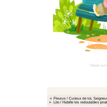
Cliquez sur 
◄
Fleurus / Curieux de toi, Seigneu
►
Lito / Habille les redoutables pira