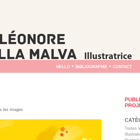
hello
•
bibliographie
•
contact
PUBL
PROJ
s les images
CATÉ
Toutes 
Illustra