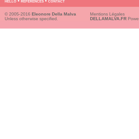
hello
•
references
•
contact
© 2005-2016
Eleonore Della Malva
Mentions Légales
Unless otherwise specified.
DELLAMALVA.FR
Powe